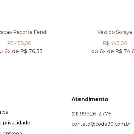
acao Recorte Fendi
Vestido Soraya
R$ 458,00
R$ 448,00
u 6x de R$ 76,33
ou 6x de R$ 74,
Atendimento
mos
99926-2776
(51)
e privacidade
contato@code90.com.br
de entrega