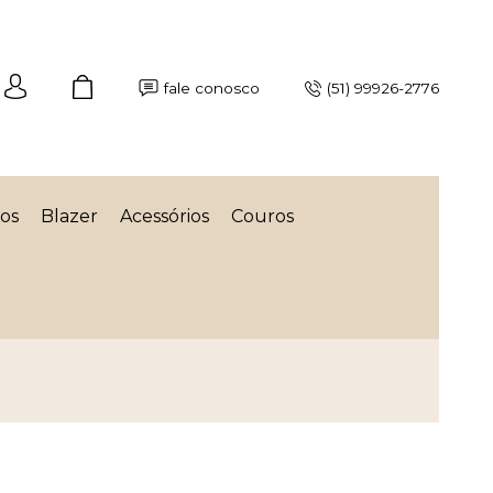
fale conosco
(51) 99926-2776
os
Blazer
Acessórios
Couros