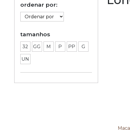
ordenar por:
tamanhos
32
GG
M
P
PP
G
UN
Maca