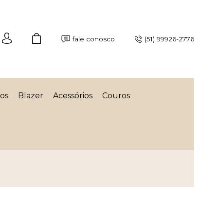
fale conosco
(51) 99926-2776
os
Blazer
Acessórios
Couros