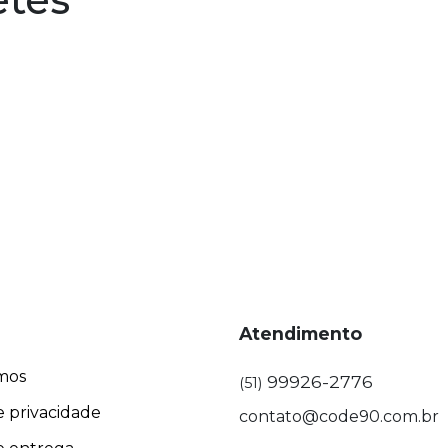
Atendimento
mos
99926-2776
(51)
e privacidade
contato@code90.com.br